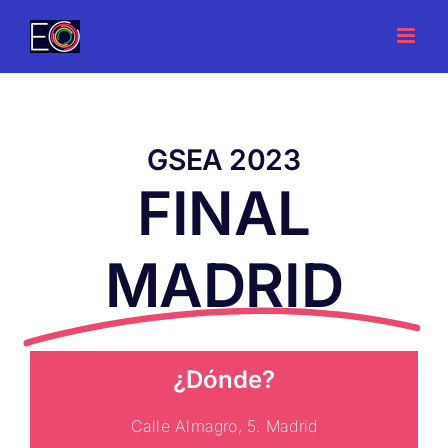
Saltar
al
contenido
GSEA 2023
FINAL
MADRID
¿Dónde?
Calle Almagro, 5. Madrid