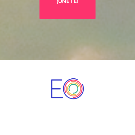
¡ÚNETE!