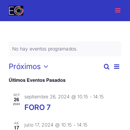
Saltar
al
contenido
No hay eventos programados.
Próximos
Naveg
Buscar
Navegac
Lista
de
Selecciona
de
vistas
Últimos Eventos Pasados
la
de
búsque
fecha.
Evento
y
SEP
septiembre 26, 2024 @ 10:15
-
14:15
vistas
26
2024
FORO 7
de
Eventos
JUL
julio 17, 2024 @ 10:15
-
14:15
17