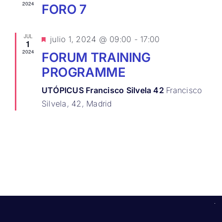
2024
FORO 7
JUL
Destacado
julio 1, 2024 @ 09:00
-
17:00
1
2024
FORUM TRAINING
PROGRAMME
UTÓPICUS Francisco Silvela 42
Francisco
Silvela, 42, Madrid