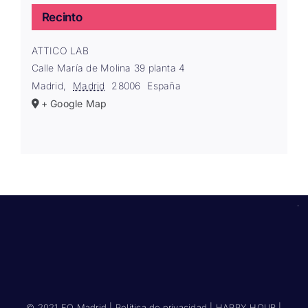
Recinto
ATTICO LAB
Calle María de Molina 39 planta 4
Madrid
,
Madrid
28006
España
+ Google Map
© 2021 EO Madrid |
Política de privacidad
|
HAPPY HOUR
|