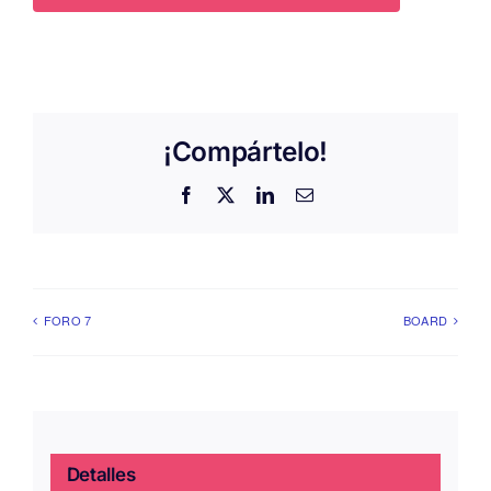
¡Compártelo!
Facebook
X
LinkedIn
Correo
electrónico
FORO 7
BOARD
Detalles