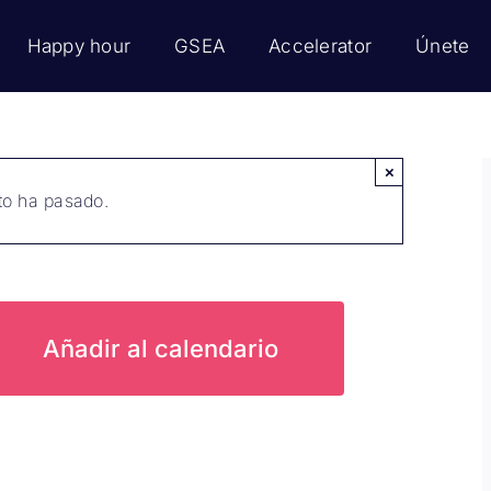
Happy hour
GSEA
Accelerator
Únete
×
to ha pasado.
Añadir al calendario