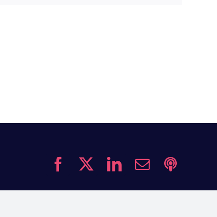
Facebook
X
LinkedIn
Correo
Podcas
electrónico