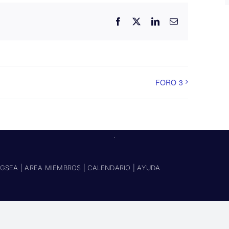
Facebook
X
LinkedIn
Correo
electrónico
FORO 3
GSEA
|
AREA MIEMBROS
|
CALENDARIO
|
AYUDA