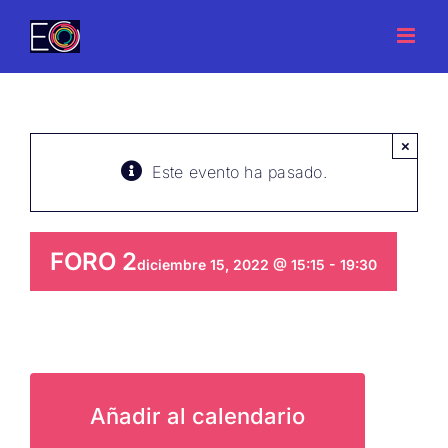
Saltar
al
contenido
×
Este evento ha pasado.
FORO 2
diciembre 15, 2022 @ 15:15
-
19:30
Añadir al calendario