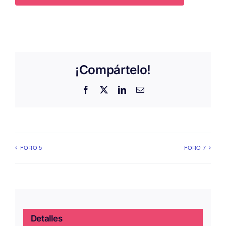
¡Compártelo!
Facebook
X
LinkedIn
Correo
electrónico
FORO 5
FORO 7
Detalles